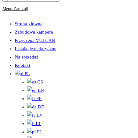
Menu
Zamknij
Strona główna
Zabudowa kampera
Przyczepa VULCAN
Instalacje elektryczne
Na sprzedaż
Kontakt
PL
CS
EN
FR
DE
LV
LT
PL