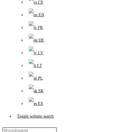
CS
EN
FR
DE
LV
LT
PL
SK
ES
Toggle website search